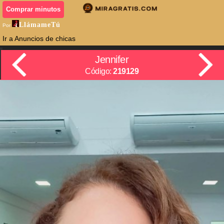
Comprar minutos
LlámameTú
Por
Ir a Anuncios de chicas
Jennifer
Código:
219129