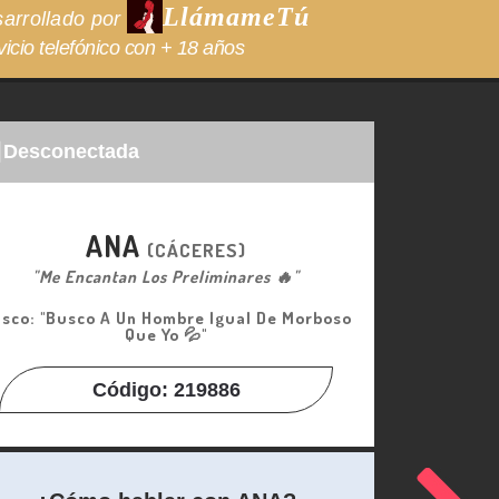
LlámameTú
arrollado por
vicio telefónico con + 18 años
Desconectada
ANA
(CÁCERES)
"Me Encantan Los Preliminares 🔥"
sco: "Busco A Un Hombre Igual De Morboso
Que Yo 💦"
Código: 219886