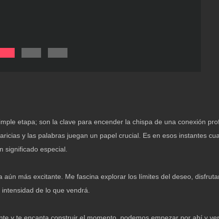
mple etapa; son la clave para encender la chispa de una conexión pro
aricias y las palabras juegan un papel crucial. Es en esos instantes 
 significado especial.
 aún más excitante. Me fascina explorar los límites del deseo, disfrut
 intensidad de lo que vendrá.
ante y te encanta construir el momento, podemos empezar por ahí y ver