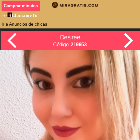
Comprar minutos
LlámameTú
Por
Ir a Anuncios de chicas
Desiree
Código:
219953