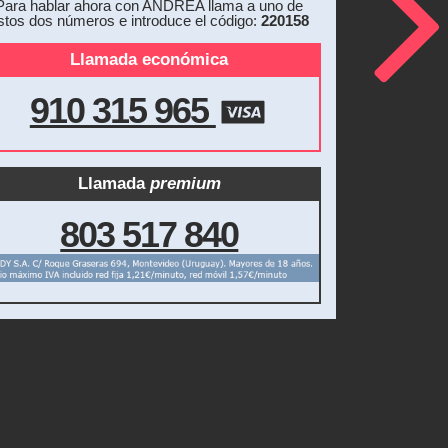
Para hablar ahora con ANDREA llama a uno de
stos dos números e introduce el código:
220158
Llamada económica
910 315 965
Llamada
premium
803 517 840