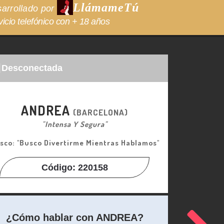
LlámameTú
arrollado por
vicio telefónico con + 18 años
Desconectada
ANDREA
(BARCELONA)
"Intensa Y Segura"
sco: "Busco Divertirme Mientras Hablamos"
Código: 220158
¿Cómo hablar con ANDREA?