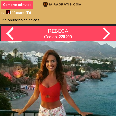
Comprar minutos
LlámameTú
Por
Ir a Anuncios de chicas
REBECA
Código:
220299