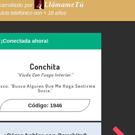
LlámameTú
arrollado por
vicio telefónico con + 18 años
¡Conectada ahora!
Conchita
"viuda Con Fuego Interior."
sco: "busco Alguien Que Me Haga Sentirme
Sucia."
Código: 1946