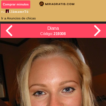
Comprar minutos
LlámameTú
Por
Ir a Anuncios de chicas
Diana
Código:
219308