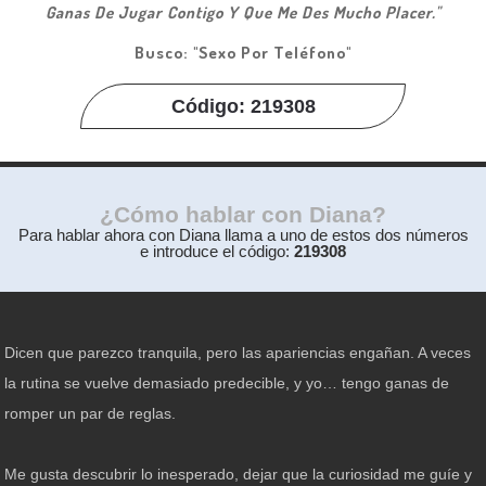
Ganas De Jugar Contigo Y Que Me Des Mucho Placer."
Busco: "sexo Por Teléfono"
Código: 219308
¿Cómo hablar con Diana?
Para hablar ahora con Diana llama a uno de estos dos números
e introduce el código:
219308
Dicen que parezco tranquila, pero las apariencias engañan. A veces
la rutina se vuelve demasiado predecible, y yo… tengo ganas de
romper un par de reglas.
Me gusta descubrir lo inesperado, dejar que la curiosidad me guíe y