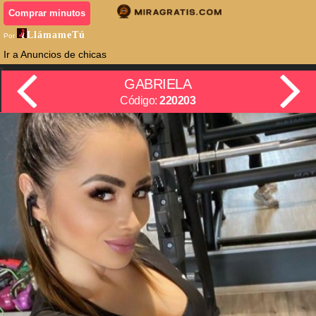
Comprar minutos
LlámameTú
Por
Ir a Anuncios de chicas
GABRIELA
Código:
220203